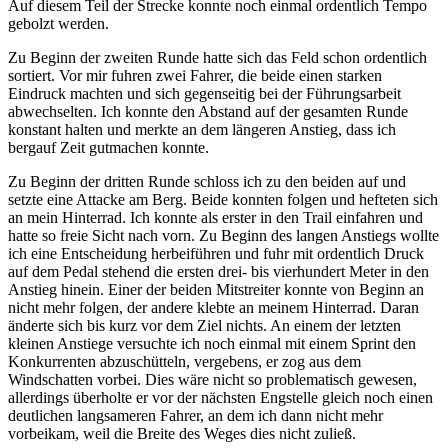
Auf diesem Teil der Strecke konnte noch einmal ordentlich Tempo
gebolzt werden.
Zu Beginn der zweiten Runde hatte sich das Feld schon ordentlich
sortiert. Vor mir fuhren zwei Fahrer, die beide einen starken
Eindruck machten und sich gegenseitig bei der Führungsarbeit
abwechselten. Ich konnte den Abstand auf der gesamten Runde
konstant halten und merkte an dem längeren Anstieg, dass ich
bergauf Zeit gutmachen konnte.
Zu Beginn der dritten Runde schloss ich zu den beiden auf und
setzte eine Attacke am Berg. Beide konnten folgen und hefteten sich
an mein Hinterrad. Ich konnte als erster in den Trail einfahren und
hatte so freie Sicht nach vorn. Zu Beginn des langen Anstiegs wollte
ich eine Entscheidung herbeiführen und fuhr mit ordentlich Druck
auf dem Pedal stehend die ersten drei- bis vierhundert Meter in den
Anstieg hinein. Einer der beiden Mitstreiter konnte von Beginn an
nicht mehr folgen, der andere klebte an meinem Hinterrad. Daran
änderte sich bis kurz vor dem Ziel nichts. An einem der letzten
kleinen Anstiege versuchte ich noch einmal mit einem Sprint den
Konkurrenten abzuschütteln, vergebens, er zog aus dem
Windschatten vorbei. Dies wäre nicht so problematisch gewesen,
allerdings überholte er vor der nächsten Engstelle gleich noch einen
deutlichen langsameren Fahrer, an dem ich dann nicht mehr
vorbeikam, weil die Breite des Weges dies nicht zuließ.