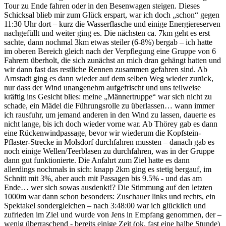
Tour zu Ende fahren oder in den Besenwagen steigen. Dieses
Schicksal blieb mir zum Glück erspart, war ich doch „schon“ gegen
11:30 Uhr dort – kurz die Wasserflasche und einige Energiereserven
nachgefüllt und weiter ging es. Die nächsten ca. 7km geht es erst
sachte, dann nochmal 3km etwas steiler (6-8%) bergab – ich hatte
im oberen Bereich gleich nach der Verpflegung eine Gruppe von 6
Fahrern überholt, die sich zunächst an mich dran gehängt hatten und
wir dann fast das restliche Rennen zusammen gefahren sind. Ab
Arnstadt ging es dann wieder auf dem selben Weg wieder zurück,
nur dass der Wind unangenehm aufgefrischt und uns teilweise
kräftig ins Gesicht blies: meine „Männertruppe“ war sich nicht zu
schade, ein Mädel die Führungsrolle zu überlassen… wann immer
ich rausfuhr, um jemand anderen in den Wind zu lassen, dauerte es
nicht lange, bis ich doch wieder vorne war. Ab Thörey gab es dann
eine Rückenwindpassage, bevor wir wiederum die Kopfstein-
Pflaster-Strecke in Molsdorf durchfahren mussten – danach gab es
noch einige Wellen/Teerblasen zu durchfahren, was in der Gruppe
dann gut funktionierte. Die Anfahrt zum Ziel hatte es dann
allerdings nochmals in sich: knapp 2km ging es stetig bergauf, im
Schnitt mit 3%, aber auch mit Passagen bis 9.5% - und das am
Ende… wer sich sowas ausdenkt!? Die Stimmung auf den letzten
1000m war dann schon besonders: Zuschauer links und rechts, ein
Spektakel sondergleichen – nach 3:48:00 war ich glücklich und
zufrieden im Ziel und wurde von Jens in Empfang genommen, der –
wenig überraschend - bereits einige Zeit (ok, fast eine halbe Stunde)