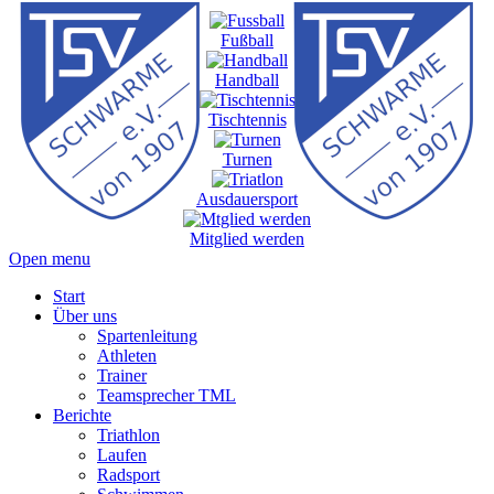
Fußball
Handball
Tischtennis
Turnen
Ausdauersport
Mitglied werden
Open menu
Start
Über uns
Spartenleitung
Athleten
Trainer
Teamsprecher TML
Berichte
Triathlon
Laufen
Radsport