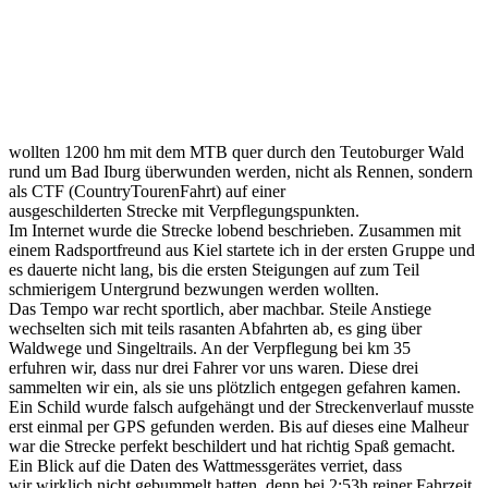
wollten 1200 hm mit dem MTB quer durch den Teutoburger Wald
rund um Bad Iburg überwunden werden, nicht als Rennen, sondern
als CTF (CountryTourenFahrt) auf einer
ausgeschilderten Strecke mit Verpflegungspunkten.
Im Internet wurde die Strecke lobend beschrieben. Zusammen mit
einem Radsportfreund aus Kiel startete ich in der ersten Gruppe und
es dauerte nicht lang, bis die ersten Steigungen auf zum Teil
schmierigem Untergrund bezwungen werden wollten.
Das Tempo war recht sportlich, aber machbar. Steile Anstiege
wechselten sich mit teils rasanten Abfahrten ab, es ging über
Waldwege und Singeltrails. An der Verpflegung bei km 35
erfuhren wir, dass nur drei Fahrer vor uns waren. Diese drei
sammelten wir ein, als sie uns plötzlich entgegen gefahren kamen.
Ein Schild wurde falsch aufgehängt und der Streckenverlauf musste
erst einmal per GPS gefunden werden. Bis auf dieses eine Malheur
war die Strecke perfekt beschildert und hat richtig Spaß gemacht.
Ein Blick auf die Daten des Wattmessgerätes verriet, dass
wir wirklich nicht gebummelt hatten, denn bei 2:53h reiner Fahrzeit