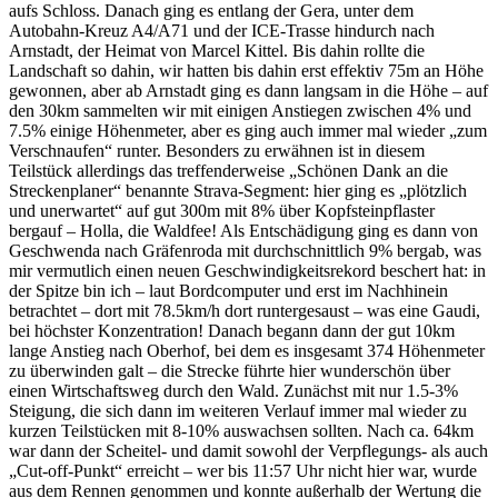
aufs Schloss. Danach ging es entlang der Gera, unter dem
Autobahn-Kreuz A4/A71 und der ICE-Trasse hindurch nach
Arnstadt, der Heimat von Marcel Kittel. Bis dahin rollte die
Landschaft so dahin, wir hatten bis dahin erst effektiv 75m an Höhe
gewonnen, aber ab Arnstadt ging es dann langsam in die Höhe – auf
den 30km sammelten wir mit einigen Anstiegen zwischen 4% und
7.5% einige Höhenmeter, aber es ging auch immer mal wieder „zum
Verschnaufen“ runter. Besonders zu erwähnen ist in diesem
Teilstück allerdings das treffenderweise „Schönen Dank an die
Streckenplaner“ benannte Strava-Segment: hier ging es „plötzlich
und unerwartet“ auf gut 300m mit 8% über Kopfsteinpflaster
bergauf – Holla, die Waldfee! Als Entschädigung ging es dann von
Geschwenda nach Gräfenroda mit durchschnittlich 9% bergab, was
mir vermutlich einen neuen Geschwindigkeitsrekord beschert hat: in
der Spitze bin ich – laut Bordcomputer und erst im Nachhinein
betrachtet – dort mit 78.5km/h dort runtergesaust – was eine Gaudi,
bei höchster Konzentration! Danach begann dann der gut 10km
lange Anstieg nach Oberhof, bei dem es insgesamt 374 Höhenmeter
zu überwinden galt – die Strecke führte hier wunderschön über
einen Wirtschaftsweg durch den Wald. Zunächst mit nur 1.5-3%
Steigung, die sich dann im weiteren Verlauf immer mal wieder zu
kurzen Teilstücken mit 8-10% auswachsen sollten. Nach ca. 64km
war dann der Scheitel- und damit sowohl der Verpflegungs- als auch
„Cut-off-Punkt“ erreicht – wer bis 11:57 Uhr nicht hier war, wurde
aus dem Rennen genommen und konnte außerhalb der Wertung die