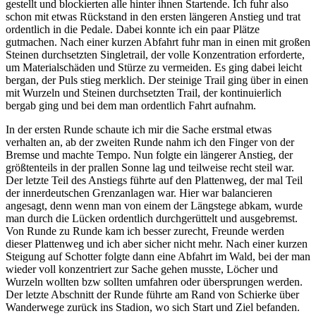
gestellt und blockierten alle hinter ihnen Startende. Ich fuhr also
schon mit etwas Rückstand in den ersten längeren Anstieg und trat
ordentlich in die Pedale. Dabei konnte ich ein paar Plätze
gutmachen. Nach einer kurzen Abfahrt fuhr man in einen mit großen
Steinen durchsetzten Singletrail, der volle Konzentration erforderte,
um Materialschäden und Stürze zu vermeiden. Es ging dabei leicht
bergan, der Puls stieg merklich. Der steinige Trail ging über in einen
mit Wurzeln und Steinen durchsetzten Trail, der kontinuierlich
bergab ging und bei dem man ordentlich Fahrt aufnahm.
In der ersten Runde schaute ich mir die Sache erstmal etwas
verhalten an, ab der zweiten Runde nahm ich den Finger von der
Bremse und machte Tempo. Nun folgte ein längerer Anstieg, der
größtenteils in der prallen Sonne lag und teilweise recht steil war.
Der letzte Teil des Anstiegs führte auf den Plattenweg, der mal Teil
der innerdeutschen Grenzanlagen war. Hier war balancieren
angesagt, denn wenn man von einem der Längstege abkam, wurde
man durch die Lücken ordentlich durchgerüttelt und ausgebremst.
Von Runde zu Runde kam ich besser zurecht, Freunde werden
dieser Plattenweg und ich aber sicher nicht mehr. Nach einer kurzen
Steigung auf Schotter folgte dann eine Abfahrt im Wald, bei der man
wieder voll konzentriert zur Sache gehen musste, Löcher und
Wurzeln wollten bzw sollten umfahren oder übersprungen werden.
Der letzte Abschnitt der Runde führte am Rand von Schierke über
Wanderwege zurück ins Stadion, wo sich Start und Ziel befanden.