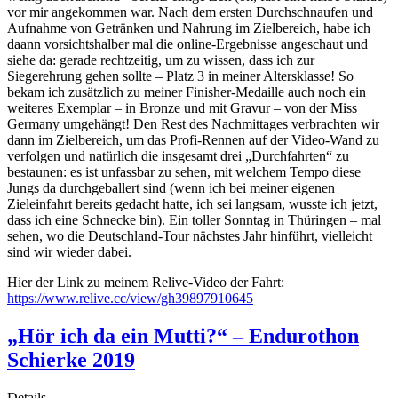
vor mir angekommen war. Nach dem ersten Durchschnaufen und
Aufnahme von Getränken und Nahrung im Zielbereich, habe ich
daann vorsichtshalber mal die online-Ergebnisse angeschaut und
siehe da: gerade rechtzeitig, um zu wissen, dass ich zur
Siegerehrung gehen sollte – Platz 3 in meiner Altersklasse! So
bekam ich zusätzlich zu meiner Finisher-Medaille auch noch ein
weiteres Exemplar – in Bronze und mit Gravur – von der Miss
Germany umgehängt! Den Rest des Nachmittages verbrachten wir
dann im Zielbereich, um das Profi-Rennen auf der Video-Wand zu
verfolgen und natürlich die insgesamt drei „Durchfahrten“ zu
bestaunen: es ist unfassbar zu sehen, mit welchem Tempo diese
Jungs da durchgeballert sind (wenn ich bei meiner eigenen
Zieleinfahrt bereits gedacht hatte, ich sei langsam, wusste ich jetzt,
dass ich eine Schnecke bin). Ein toller Sonntag in Thüringen – mal
sehen, wo die Deutschland-Tour nächstes Jahr hinführt, vielleicht
sind wir wieder dabei.
Hier der Link zu meinem Relive-Video der Fahrt:
https://www.relive.cc/view/gh39897910645
„Hör ich da ein Mutti?“ – Endurothon
Schierke 2019
Details