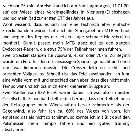
Nach nur 25 min. Anreise stand ich am Samstagmorgen, 11.01.20, 
auf der Wiese eines Vereinsgeländes in Nienburg/Erichshagen 
und lud mein Rad zur ersten CTF des Jahres aus. 
Wohl wissend, dass es sich um eine technisch eher einfache 
Strecke handeln würde, hatte ich die Starrgabel am MTB verbaut 
und wegen des Regens der letzten Tage schmale Matschreifen 
montiert. Damit passte mein MTB ganz gut zu den ganzen 
Cyclocross-Rädern, die etwa 75% der TeilnehmerInnen fuhren. 
Zwei Strecken standen zur Auswahl, 45km oder 70km. Zu Beginn 
wurde ein Foto für den ortsansässigen Sponsor gemacht und dann 
kam was kommen musste. Die Crosser ketteten rechts und 
preschten Vollgas los. Schnell riss das Feld auseinander. Ich fuhr 
eine Weile vorn mit und entschied dann aber, dass dies nicht mein 
Tempo war und schloss mich einer kleineren Gruppe an. 
Zwei Radler vom RSV BruVi waren dabei, ich war also in bester 
Gesellschaft. Schon bald stellte sich heraus, dass den Teilnehmern 
der Reisegruppe mein Windschatten besser schmeckte als der 
Gegenwind, also fuhr ich ca. 80% des Weges von vorn. Ich 
empfand das als nicht so schlimm, so konnte ich mit Blick auf den 
Pulsmesser mein Tempo fahren und ein gutes Training 
absolvieren. 