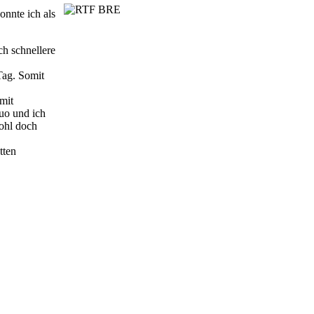
nnte ich als
h schnellere
Tag. Somit
mit
uo und ich
wohl doch
tten