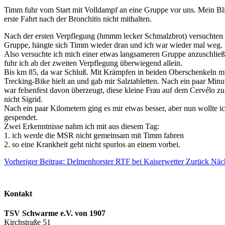
Timm fuhr vom Start mit Volldampf an eine Gruppe vor uns. Mein Bl
erste Fahrt nach der Bronchitis nicht mithalten.
Nach der ersten Verpflegung (hmmm lecker Schmalzbrot) versuchten 
Gruppe, hängte sich Timm wieder dran und ich war wieder mal weg.
Also versuchte ich mich einer etwas langsameren Gruppe anzuschließe
fuhr ich ab der zweiten Verpflegung überwiegend allein.
Bis km 85, da war Schluß. Mit Krämpfen in beiden Oberschenkeln mus
Trecking-Bike hielt an und gab mir Salztabletten. Nach ein paar Min
war felsenfest davon überzeugt, diese kleine Frau auf dem Cervélo z
nicht Sigrid.
Nach ein paar Kilometern ging es mir etwas besser, aber nun wollte ich
gespendet.
Zwei Erkenntnisse nahm ich mit aus diesem Tag:
1. ich werde die MSR nicht gemeinsam mit Timm fahren
2. so eine Krankheit geht nicht spurlos an einem vorbei.
Vorheriger Beitrag: Delmenhorster RTF bei Kaiserwetter
Zurück
Näch
Kontakt
TSV Schwarme e.V. von 1907
Kirchstraße 51