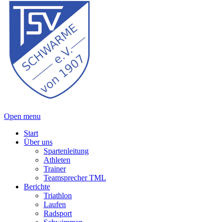
Open menu
Start
Über uns
Spartenleitung
Athleten
Trainer
Teamsprecher TML
Berichte
Triathlon
Laufen
Radsport