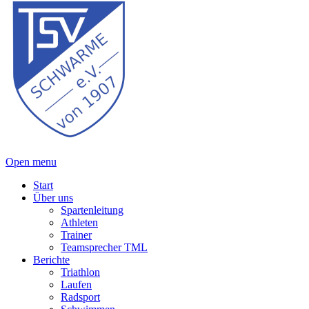
Open menu
Start
Über uns
Spartenleitung
Athleten
Trainer
Teamsprecher TML
Berichte
Triathlon
Laufen
Radsport