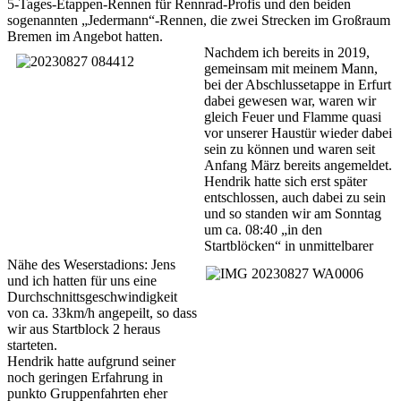
5-Tages-Etappen-Rennen für Rennrad-Profis und den beiden
sogenannten „Jedermann“-Rennen, die zwei Strecken im Großraum
Bremen im Angebot hatten.
Nachdem ich bereits in 2019,
gemeinsam mit meinem Mann,
bei der Abschlussetappe in Erfurt
dabei gewesen war, waren wir
gleich Feuer und Flamme quasi
vor unserer Haustür wieder dabei
sein zu können und waren seit
Anfang März bereits angemeldet.
Hendrik hatte sich erst später
entschlossen, auch dabei zu sein
und so standen wir am Sonntag
um ca. 08:40 „in den
Startblöcken“ in unmittelbarer
Nähe des Weserstadions: Jens
und ich hatten für uns eine
Durchschnittsgeschwindigkeit
von ca. 33km/h angepeilt, so dass
wir aus Startblock 2 heraus
starteten.
Hendrik hatte aufgrund seiner
noch geringen Erfahrung in
punkto Gruppenfahrten eher