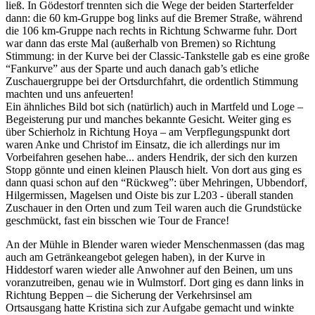
ließ. In Gödestorf trennten sich die Wege der beiden Starterfelder
dann: die 60 km-Gruppe bog links auf die Bremer Straße, während
die 106 km-Gruppe nach rechts in Richtung Schwarme fuhr. Dort
war dann das erste Mal (außerhalb von Bremen) so Richtung
Stimmung: in der Kurve bei der Classic-Tankstelle gab es eine große
“Fankurve” aus der Sparte und auch danach gab’s etliche
Zuschauergruppe bei der Ortsdurchfahrt, die ordentlich Stimmung
machten und uns anfeuerten!
Ein ähnliches Bild bot sich (natürlich) auch in Martfeld und Loge –
Begeisterung pur und manches bekannte Gesicht. Weiter ging es
über Schierholz in Richtung Hoya – am Verpflegungspunkt dort
waren Anke und Christof im Einsatz, die ich allerdings nur im
Vorbeifahren gesehen habe... anders Hendrik, der sich den kurzen
Stopp gönnte und einen kleinen Plausch hielt. Von dort aus ging es
dann quasi schon auf den “Rückweg”: über Mehringen, Ubbendorf,
Hilgermissen, Magelsen und Oiste bis zur L203 - überall standen
Zuschauer in den Orten und zum Teil waren auch die Grundstücke
geschmückt, fast ein bisschen wie Tour de France!
An der Mühle in Blender waren wieder Menschenmassen (das mag
auch am Getränkeangebot gelegen haben), in der Kurve in
Hiddestorf waren wieder alle Anwohner auf den Beinen, um uns
voranzutreiben, genau wie in Wulmstorf. Dort ging es dann links in
Richtung Beppen – die Sicherung der Verkehrsinsel am
Ortsausgang hatte Kristina sich zur Aufgabe gemacht und winkte