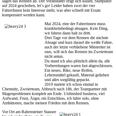
sagen das Rennen ab. Der Veranstalter zeigt sich kulant, Startplätze
auf 2024 geschoben, let´s go! Leider haben zwei der vier
FahrerInnen kein Interesse mehr, was aber schnell mit Ersatz
kompensiert werden kann.
Mai 2024, eine der Fahrerinnen muss
krankheitsbedingt absagen. Kein Ding,
wir fahren dann halt zu dritt.
Drei Tage vor dem Rennen die nächste
Absage und kurz darauf die weiße Fahne,
auch der letzte verbliebene Mitstreiter ist
raus, will sich das Rennen im Zweierteam
nicht antun.
Da stand ich also plötzlich allein da, alle
Vorbereitungen waren fast abgeschlossen.
Ein neues, Bike, neue Reifen,
Lebensmittel gekauft, Material geliehen
und alles sorgfältig gepackt.
2019 startete ich schon einmal in
Chemnitz, Zweierteam, Abbruch nach 18h, der Teampartner mit
Magenproblemen komplett am Ende. Unfinished business, viel
Aufwand, Frust, Ärger, ein Entschluss, ich fahre solo, ohne
Ambitionen, mache meinen Frieden mit dem Rennen.
Vor Ort am Rabensteiner Stausee