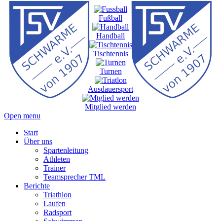
Fußball
Handball
Tischtennis
Turnen
Ausdauersport
Mitglied werden
Open menu
Start
Über uns
Spartenleitung
Athleten
Trainer
Teamsprecher TML
Berichte
Triathlon
Laufen
Radsport