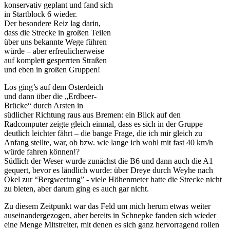
konservativ geplant und fand sich
in Startblock 6 wieder.
Der besondere Reiz lag darin,
dass die Strecke in großen Teilen
über uns bekannte Wege führen
würde – aber erfreulicherweise
auf komplett gesperrten Straßen
und eben in großen Gruppen!
Los ging’s auf dem Osterdeich
und dann über die „Erdbeer-
Brücke“ durch Arsten in
südlicher Richtung raus aus Bremen: ein Blick auf den
Radcomputer zeigte gleich einmal, dass es sich in der Gruppe
deutlich leichter fährt – die bange Frage, die ich mir gleich zu
Anfang stellte, war, ob bzw. wie lange ich wohl mit fast 40 km/h
würde fahren können!?
Südlich der Weser wurde zunächst die B6 und dann auch die A1
gequert, bevor es ländlich wurde: über Dreye durch Weyhe nach
Okel zur “Bergwertung” - viele Höhenmeter hatte die Strecke nicht
zu bieten, aber darum ging es auch gar nicht.
Zu diesem Zeitpunkt war das Feld um mich herum etwas weiter
auseinandergezogen, aber bereits in Schnepke fanden sich wieder
eine Menge Mitstreiter, mit denen es sich ganz hervorragend rollen