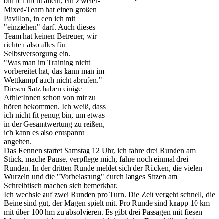
bin ich nicht allein, ein Zweier-
Mixed-Team hat einen großen
Pavillon, in den ich mit
"einziehen" darf. Auch dieses
Team hat keinen Betreuer, wir
richten also alles für
Selbstversorgung ein.
"Was man im Training nicht
vorbereitet hat, das kann man im
Wettkampf auch nicht abrufen."
Diesen Satz haben einige
AthletInnen schon von mir zu
hören bekommen. Ich weiß, dass
ich nicht fit genug bin, um etwas
in der Gesamtwertung zu reißen,
ich kann es also entspannt
angehen.
Das Rennen startet Samstag 12 Uhr, ich fahre drei Runden am
Stück, mache Pause, verpflege mich, fahre noch einmal drei
Runden. In der dritten Runde meldet sich der Rücken, die vielen
Wurzeln und die "Vorbelastung" durch langes Sitzen am
Schreibtisch machen sich bemerkbar.
Ich wechsle auf zwei Runden pro Turn. Die Zeit vergeht schnell, die
Beine sind gut, der Magen spielt mit. Pro Runde sind knapp 10 km
mit über 100 hm zu absolvieren. Es gibt drei Passagen mit fiesen