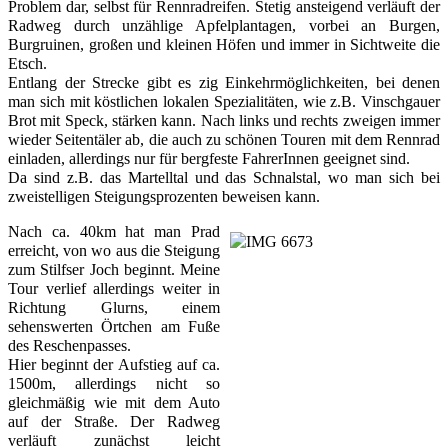
Problem dar, selbst für Rennradreifen. Stetig ansteigend verläuft der 
Radweg durch unzählige Apfelplantagen, vorbei an Burgen, 
Burgruinen, großen und kleinen Höfen und immer in Sichtweite die 
Etsch. 
Entlang der Strecke gibt es zig Einkehrmöglichkeiten, bei denen 
man sich mit köstlichen lokalen Spezialitäten, wie z.B. Vinschgauer 
Brot mit Speck, stärken kann. Nach links und rechts zweigen immer 
wieder Seitentäler ab, die auch zu schönen Touren mit dem Rennrad 
einladen, allerdings nur für bergfeste FahrerInnen geeignet sind. 
Da sind z.B. das Martelltal und das Schnalstal, wo man sich bei 
zweistelligen Steigungsprozenten beweisen kann. 
Nach ca. 40km hat man Prad 
erreicht, von wo aus die Steigung 
zum Stilfser Joch beginnt. Meine 
Tour verlief allerdings weiter in 
Richtung Glurns, einem 
sehenswerten Örtchen am Fuße 
des Reschenpasses. 
Hier beginnt der Aufstieg auf ca. 
1500m, allerdings nicht so 
gleichmäßig wie mit dem Auto 
auf der Straße. Der Radweg 
verläuft zunächst leicht 