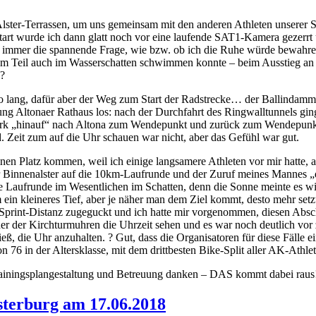
ster-Terrassen, um uns gemeinsam mit den anderen Athleten unserer 
wurde ich dann glatt noch vor eine laufende SAT1-Kamera gezerrt und 
ie immer die spannende Frage, wie bzw. ob ich die Ruhe würde bewah
m Teil auch im Wasserschatten schwimmen konnte – beim Ausstieg an d
n?
 lang, dafür aber der Weg zum Start der Radstrecke… der Ballindamm 
tung Altonaer Rathaus los: nach der Durchfahrt des Ringwalltunnels gin
werk „hinauf“ nach Altona zum Wendepunkt und zurück zum Wendepunk
. Zeit zum auf die Uhr schauen war nicht, aber das Gefühl war gut.
nen Platz kommen, weil ich einige langsamere Athleten vor mir hatte, 
r Binnenalster auf die 10km-Laufrunde und der Zuruf meines Mannes „
e Laufrunde im Wesentlichen im Schatten, denn die Sonne meinte es wi
in kleineres Tief, aber je näher man dem Ziel kommt, desto mehr setz
 Sprint-Distanz zugeguckt und ich hatte mir vorgenommen, diesen Absch
er der Kirchturmuhren die Uhrzeit sehen und es war noch deutlich vor
eß, die Uhr anzuhalten. ? Gut, dass die Organisatoren für diese Fälle 
on 76 in der Altersklasse, mit dem drittbesten Bike-Split aller AK-Athle
 Trainingsplangestaltung und Betreuung danken – DAS kommt dabei raus!
sterburg am 17.06.2018