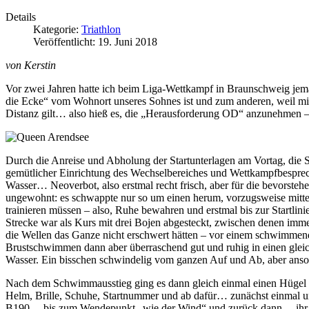
Details
Kategorie:
Triathlon
Veröffentlicht: 19. Juni 2018
von Kerstin
Vor zwei Jahren hatte ich beim Liga-Wettkampf in Braunschweig jemand
die Ecke“ vom Wohnort unseres Sohnes ist und zum anderen, weil mich
Distanz gilt… also hieß es, die „Herausforderung OD“ anzunehmen – m
Durch die Anreise und Abholung der Startunterlagen am Vortag, die 
gemütlicher Einrichtung des Wechselbereiches und Wettkampfbesprec
Wasser… Neoverbot, also erstmal recht frisch, aber für die bevor
ungewohnt: es schwappte nur so um einen herum, vorzugsweise mitten
trainieren müssen – also, Ruhe bewahren und erstmal bis zur Startlini
Strecke war als Kurs mit drei Bojen abgesteckt, zwischen denen imme
die Wellen das Ganze nicht erschwert hätten – vor einem schwimmen
Brustschwimmen dann aber überraschend gut und ruhig in einen glei
Wasser. Ein bisschen schwindelig vom ganzen Auf und Ab, aber anso
Nach dem Schwimmausstieg ging es dann gleich einmal einen Hügel h
Helm, Brille, Schuhe, Startnummer und ab dafür… zunächst einmal um
B190… bis zum Wendepunkt „wie der Wind“ und zurück dann… ihr ah