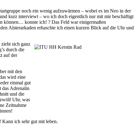
Startgruppe noch ein wenig aufzuwärmen – wobei es im Neo in der
kurz interviewt – wo ich doch eigentlich nur mit mir beschäftigt
ren können… konnte ich! ? Das Feld war einigermaßen
en Alsterarkaden erhaschte ich einen kurzen Blick auf die Uhr und
zieht sich ganz
g’s durch die
t auf der
aber mit den
das wird eine
eder einmal gut
t das Adrenalin
nitt und die
 zwölf Uhr, was
eine Zeitnahme
tinnen!
 Kann ich sehr gut mit leben.