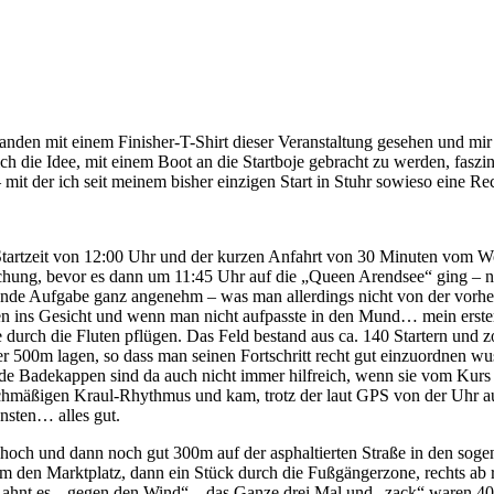
en mit einem Finisher-T-Shirt dieser Veranstaltung gesehen und mir üb
 die Idee, mit einem Boot an die Startboje gebracht zu werden, faszin
it der ich seit meinem bisher einzigen Start in Stuhr sowieso eine Re
Startzeit von 12:00 Uhr und der kurzen Anfahrt von 30 Minuten vom Wo
hung, bevor es dann um 11:45 Uhr auf die „Queen Arendsee“ ging – na
stehende Aufgabe ganz angenehm – was man allerdings nicht von der 
 ins Gesicht und wenn man nicht aufpasste in den Mund… mein erster G
e durch die Fluten pflügen. Das Feld bestand aus ca. 140 Startern und zo
r 500m lagen, so dass man seinen Fortschritt recht gut einzuordnen wu
de Badekappen sind da auch nicht immer hilfreich, wenn sie vom Kur
chmäßigen Kraul-Rhythmus und kam, trotz der laut GPS von der Uhr au
nsten… alles gut.
och und dann noch gut 300m auf der asphaltierten Straße in den sog
 den Marktplatz, dann ein Stück durch die Fußgängerzone, rechts ab r
nt es, „gegen den Wind“ – das Ganze drei Mal und „zack“ waren 40