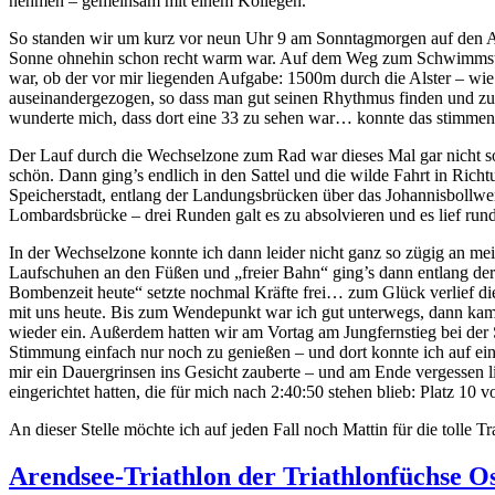
nehmen – gemeinsam mit einem Kollegen.
So standen wir um kurz vor neun Uhr 9 am Sonntagmorgen auf den Al
Sonne ohnehin schon recht warm war. Auf dem Weg zum Schwimmstart 
war, ob der vor mir liegenden Aufgabe: 1500m durch die Alster – w
auseinandergezogen, so dass man gut seinen Rhythmus finden und zu
wunderte mich, dass dort eine 33 zu sehen war… konnte das stimme
Der Lauf durch die Wechselzone zum Rad war dieses Mal gar nicht so
schön. Dann ging’s endlich in den Sattel und die wilde Fahrt in Rich
Speicherstadt, entlang der Landungsbrücken über das Johannisboll
Lombardsbrücke – drei Runden galt es zu absolvieren und es lief rund
In der Wechselzone konnte ich dann leider nicht ganz so zügig an mei
Laufschuhen an den Füßen und „freier Bahn“ ging’s dann entlang de
Bombenzeit heute“ setzte nochmal Kräfte frei… zum Glück verlief di
mit uns heute. Bis zum Wendepunkt war ich gut unterwegs, dann kam e
wieder ein. Außerdem hatten wir am Vortag am Jungfernstieg bei der
Stimmung einfach nur noch zu genießen – und dort konnte ich auf ein
mir ein Dauergrinsen ins Gesicht zauberte – und am Ende vergessen li
eingerichtet hatten, die für mich nach 2:40:50 stehen blieb: Platz 10 v
An dieser Stelle möchte ich auf jeden Fall noch Mattin für die tolle
Arendsee-Triathlon der Triathlonfüchse O