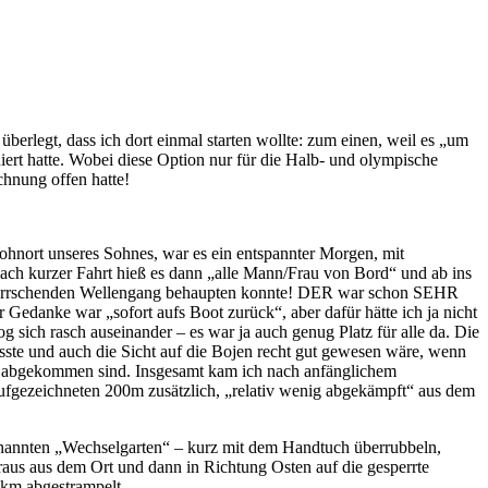
erlegt, dass ich dort einmal starten wollte: zum einen, weil es „um
iert hatte. Wobei diese Option nur für die Halb- und olympische
chnung offen hatte!
hnort unseres Sohnes, war es ein entspannter Morgen, mit
ch kurzer Fahrt hieß es dann „alle Mann/Frau von Bord“ und ab ins
vorherrschenden Wellengang behaupten konnte! DER war schon SEHR
edanke war „sofort aufs Boot zurück“, aber dafür hätte ich ja nicht
g sich rasch auseinander – es war ja auch genug Platz für alle da. Die
sste und auch die Sicht auf die Bojen recht gut gewesen wäre, wenn
s abgekommen sind. Insgesamt kam ich nach anfänglichem
fgezeichneten 200m zusätzlich, „relativ wenig abgekämpft“ aus dem
enannten „Wechselgarten“ – kurz mit dem Handtuch überrubbeln,
aus aus dem Ort und dann in Richtung Osten auf die gesperrte
km abgestrampelt.