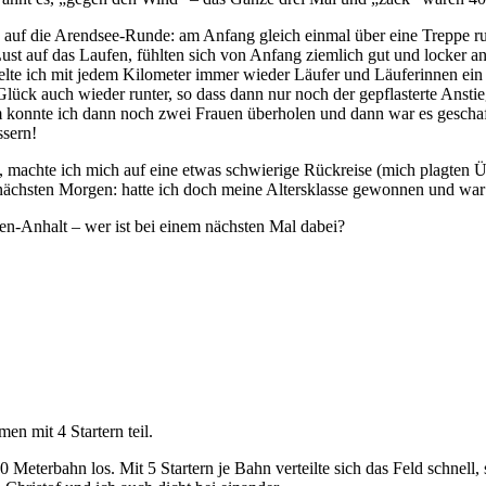
s auf die Arendsee-Runde: am Anfang gleich einmal über eine Treppe r
st auf das Laufen, fühlten sich von Anfang ziemlich gut und locker a
lte ich mit jedem Kilometer immer wieder Läufer und Läuferinnen ein u
Glück auch wieder runter, so dass dann nur noch der gepflasterte Ans
m konnte ich dann noch zwei Frauen überholen und dann war es geschaff
ssern!
, machte ich mich auf eine etwas schwierige Rückreise (mich plagten 
 nächsten Morgen: hatte ich doch meine Altersklasse gewonnen und wa
en-Anhalt – wer ist bei einem nächsten Mal dabei?
en mit 4 Startern teil.
Meterbahn los. Mit 5 Startern je Bahn verteilte sich das Feld schnell,