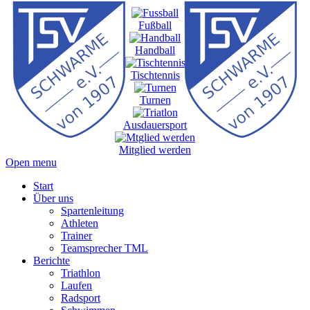
Fußball
Handball
Tischtennis
Turnen
Ausdauersport
Mitglied werden
Open menu
Start
Über uns
Spartenleitung
Athleten
Trainer
Teamsprecher TML
Berichte
Triathlon
Laufen
Radsport