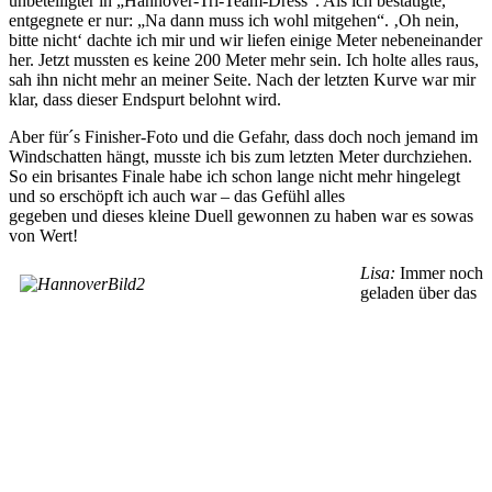
unbeteiligter in „Hannover-Tri-Team-Dress“. Als ich bestätigte,
entgegnete er nur: „Na dann muss ich wohl mitgehen“. ‚Oh nein,
bitte nicht‘ dachte ich mir und wir liefen einige Meter nebeneinander
her. Jetzt mussten es keine 200 Meter mehr sein. Ich holte alles raus,
sah ihn nicht mehr an meiner Seite. Nach der letzten Kurve war mir
klar, dass dieser Endspurt belohnt wird.
Aber für´s Finisher-Foto und die Gefahr, dass doch noch jemand im
Windschatten hängt, musste ich bis zum letzten Meter durchziehen.
So ein brisantes Finale habe ich schon lange nicht mehr hingelegt
und so erschöpft ich auch war – das Gefühl alles
gegeben und dieses kleine Duell gewonnen zu haben war es sowas
von Wert!
Lisa:
Immer noch
geladen über das