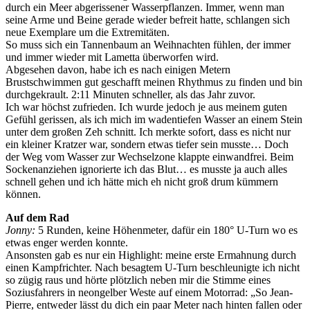
durch ein Meer abgerissener Wasserpflanzen. Immer, wenn man
seine Arme und Beine gerade wieder befreit hatte, schlangen sich
neue Exemplare um die Extremitäten.
So muss sich ein Tannenbaum an Weihnachten fühlen, der immer
und immer wieder mit Lametta überworfen wird.
Abgesehen davon, habe ich es nach einigen Metern
Brustschwimmen gut geschafft meinen Rhythmus zu finden und bin
durchgekrault. 2:11 Minuten schneller, als das Jahr zuvor.
Ich war höchst zufrieden. Ich wurde jedoch je aus meinem guten
Gefühl gerissen, als ich mich im wadentiefen Wasser an einem Stein
unter dem großen Zeh schnitt. Ich merkte sofort, dass es nicht nur
ein kleiner Kratzer war, sondern etwas tiefer sein musste… Doch
der Weg vom Wasser zur Wechselzone klappte einwandfrei. Beim
Sockenanziehen ignorierte ich das Blut… es musste ja auch alles
schnell gehen und ich hätte mich eh nicht groß drum kümmern
können.
Auf dem Rad
Jonny:
5 Runden, keine Höhenmeter, dafür ein 180° U-Turn wo es
etwas enger werden konnte.
Ansonsten gab es nur ein Highlight: meine erste Ermahnung durch
einen Kampfrichter. Nach besagtem U-Turn beschleunigte ich nicht
so zügig raus und hörte plötzlich neben mir die Stimme eines
Soziusfahrers in neongelber Weste auf einem Motorrad: „So Jean-
Pierre, entweder lässt du dich ein paar Meter nach hinten fallen oder