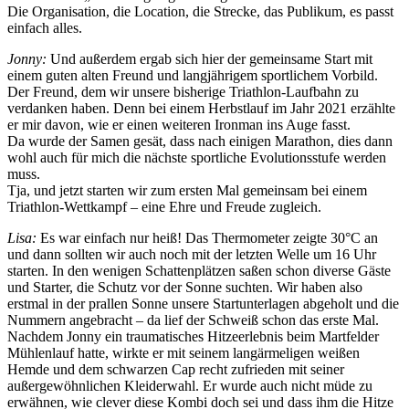
Die Organisation, die Location, die Strecke, das Publikum, es passt
einfach alles.
Jonny:
Und außerdem ergab sich hier der gemeinsame Start mit
einem guten alten Freund und langjährigem sportlichem Vorbild.
Der Freund, dem wir unsere bisherige Triathlon-Laufbahn zu
verdanken haben. Denn bei einem Herbstlauf im Jahr 2021 erzählte
er mir davon, wie er einen weiteren Ironman ins Auge fasst.
Da wurde der Samen gesät, dass nach einigen Marathon, dies dann
wohl auch für mich die nächste sportliche Evolutionsstufe werden
muss.
Tja, und jetzt starten wir zum ersten Mal gemeinsam bei einem
Triathlon-Wettkampf – eine Ehre und Freude zugleich.
Lisa:
Es war einfach nur heiß! Das Thermometer zeigte 30°C an
und dann sollten wir auch noch mit der letzten Welle um 16 Uhr
starten. In den wenigen Schattenplätzen saßen schon diverse Gäste
und Starter, die Schutz vor der Sonne suchten. Wir haben also
erstmal in der prallen Sonne unsere Startunterlagen abgeholt und die
Nummern angebracht – da lief der Schweiß schon das erste Mal.
Nachdem Jonny ein traumatisches Hitzeerlebnis beim Martfelder
Mühlenlauf hatte, wirkte er mit seinem langärmeligen weißen
Hemde und dem schwarzen Cap recht zufrieden mit seiner
außergewöhnlichen Kleiderwahl. Er wurde auch nicht müde zu
erwähnen, wie clever diese Kombi doch sei und dass ihm die Hitze