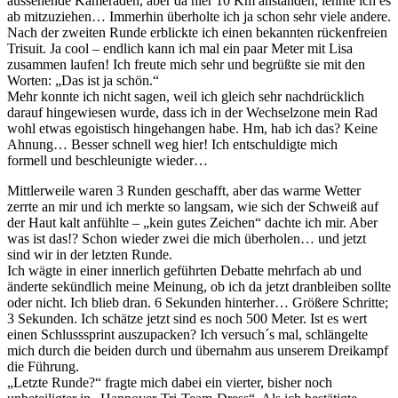
aussehende Kameraden, aber da hier 10 Km anstanden, lehnte ich es
ab mitzuziehen… Immerhin überholte ich ja schon sehr viele andere.
Nach der zweiten Runde erblickte ich einen bekannten rückenfreien
Trisuit. Ja cool – endlich kann ich mal ein paar Meter mit Lisa
zusammen laufen! Ich freute mich sehr und begrüßte sie mit den
Worten: „Das ist ja schön.“
Mehr konnte ich nicht sagen, weil ich gleich sehr nachdrücklich
darauf hingewiesen wurde, dass ich in der Wechselzone mein Rad
wohl etwas egoistisch hingehangen habe. Hm, hab ich das? Keine
Ahnung… Besser schnell weg hier! Ich entschuldigte mich
formell und beschleunigte wieder…
Mittlerweile waren 3 Runden geschafft, aber das warme Wetter
zerrte an mir und ich merkte so langsam, wie sich der Schweiß auf
der Haut kalt anfühlte – „kein gutes Zeichen“ dachte ich mir. Aber
was ist das!? Schon wieder zwei die mich überholen… und jetzt
sind wir in der letzten Runde.
Ich wägte in einer innerlich geführten Debatte mehrfach ab und
änderte sekündlich meine Meinung, ob ich da jetzt dranbleiben sollte
oder nicht. Ich blieb dran. 6 Sekunden hinterher… Größere Schritte;
3 Sekunden. Ich schätze jetzt sind es noch 500 Meter. Ist es wert
einen Schlusssprint auszupacken? Ich versuch´s mal, schlängelte
mich durch die beiden durch und übernahm aus unserem Dreikampf
die Führung.
„Letzte Runde?“ fragte mich dabei ein vierter, bisher noch