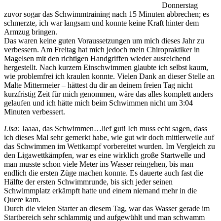
Donnerstag
zuvor sogar das Schwimmtraining nach 15 Minuten abbrechen; es
schmerzte, ich war langsam und konnte keine Kraft hinter dem
Armzug bringen.
Das waren keine guten Voraussetzungen um mich dieses Jahr zu
verbessern. Am Freitag hat mich jedoch mein Chiropraktiker in
Magelsen mit den richtigen Handgriffen wieder ausreichend
hergestellt. Nach kurzem Einschwimmen glaubte ich selbst kaum,
wie problemfrei ich kraulen konnte. Vielen Dank an dieser Stelle an
Malte Mittermeier – hättest du dir an deinem freien Tag nicht
kurzfristig Zeit für mich genommen, wäre das alles komplett anders
gelaufen und ich hätte mich beim Schwimmen nicht um 3:04
Minuten verbessert.
Lisa:
Jaaaa, das Schwimmen…lief gut! Ich muss echt sagen, dass
ich dieses Mal sehr gemerkt habe, wie gut wir doch mittlerweile auf
das Schwimmen im Wettkampf vorbereitet wurden. Im Vergleich zu
den Ligawettkämpfen, war es eine wirklich große Startwelle und
man musste schon viele Meter ins Wasser reingehen, bis man
endlich die ersten Züge machen konnte. Es dauerte auch fast die
Hälfte der ersten Schwimmrunde, bis sich jeder seinen
Schwimmplatz erkämpft hatte und einem niemand mehr in die
Quere kam.
Durch die vielen Starter an diesem Tag, war das Wasser gerade im
Startbereich sehr schlammig und aufgewühlt und man schwamm