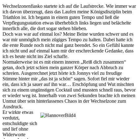
Wechselzonenfiasko startete ich auf die Laufstrecke. Wie immer war
ich davon überzeugt, dass das Laufen meine Königsdisziplin beim
Triathlon ist. Ich begann in einem guten Tempo und ließ die
Verpflegungsstation etwas überheblich links liegen und belächelte
innerlich alle, die dort sogar stehen blieben.
Doch was war auf einmal los? Meine Beine wurden schwer und es
war mir unmöglich mein zügiges Tempo zu halten. Dabei hatte ich
die erste Runde noch nicht mal ganz beendet. So ein Gefühl kannte
ich nicht und auf einmal kam mir der erschreckende Gedanke, dass
ich es heute nicht ins Ziel schaffe.
Normalerweise ist es mit einem inneren „Reiß dich zusammen“
getan, doch jetzt schien mein ganzer Körper nach Abbruch zu
schreien. Ausgerechnet jetzt hörte ich Jonnys viel zu freudige
Stimme hinter mir „das ist ja schön“ sagen. Sofort fiel mir wieder
ein, dass ich ja sauer auf ihn war… Erschöpfung und Wut mischten
sich zu einem ungünstigen Cocktail und mussten schnell raus, bevor
er wieder weg ist. Innerhalb von zwei Sekunden brachte ich meinen
Unmut über sein hinterlassenes Chaos in der Wechselzone zum
Ausdruck.
Er wirkte etwas
verdutzt,
entschuldigte sich
und lief ohne
Widerworte