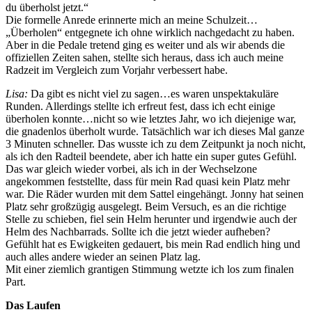
du überholst jetzt.“
Die formelle Anrede erinnerte mich an meine Schulzeit…
„Überholen“ entgegnete ich ohne wirklich nachgedacht zu haben.
Aber in die Pedale tretend ging es weiter und als wir abends die
offiziellen Zeiten sahen, stellte sich heraus, dass ich auch meine
Radzeit im Vergleich zum Vorjahr verbessert habe.
Lisa:
Da gibt es nicht viel zu sagen…es waren unspektakuläre
Runden. Allerdings stellte ich erfreut fest, dass ich echt einige
überholen konnte…nicht so wie letztes Jahr, wo ich diejenige war,
die gnadenlos überholt wurde. Tatsächlich war ich dieses Mal ganze
3 Minuten schneller. Das wusste ich zu dem Zeitpunkt ja noch nicht,
als ich den Radteil beendete, aber ich hatte ein super gutes Gefühl.
Das war gleich wieder vorbei, als ich in der Wechselzone
angekommen feststellte, dass für mein Rad quasi kein Platz mehr
war. Die Räder wurden mit dem Sattel eingehängt. Jonny hat seinen
Platz sehr großzügig ausgelegt. Beim Versuch, es an die richtige
Stelle zu schieben, fiel sein Helm herunter und irgendwie auch der
Helm des Nachbarrads. Sollte ich die jetzt wieder aufheben?
Gefühlt hat es Ewigkeiten gedauert, bis mein Rad endlich hing und
auch alles andere wieder an seinen Platz lag.
Mit einer ziemlich grantigen Stimmung wetzte ich los zum finalen
Part.
Das Laufen