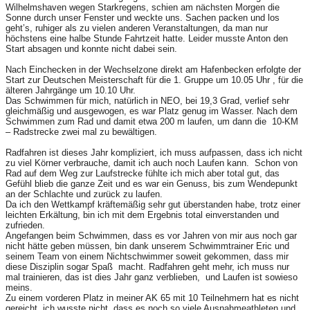
Wilhelmshaven wegen Starkregens, schien am nächsten Morgen die
Sonne durch unser Fenster und weckte uns. Sachen packen und los
geht’s, ruhiger als zu vielen anderen Veranstaltungen, da man nur
höchstens eine halbe Stunde Fahrtzeit hatte. Leider musste Anton den
Start absagen und konnte nicht dabei sein.
Nach Einchecken in der Wechselzone direkt am Hafenbecken erfolgte der
Start zur Deutschen Meisterschaft für die 1. Gruppe um 10.05 Uhr , für die
älteren Jahrgänge um 10.10 Uhr.
Das Schwimmen für mich, natürlich in NEO, bei 19,3 Grad, verlief sehr
gleichmäßig und ausgewogen, es war Platz genug im Wasser. Nach dem
Schwimmen zum Rad und damit etwa 200 m laufen, um dann die 10-KM
– Radstrecke zwei mal zu bewältigen.
Radfahren ist dieses Jahr kompliziert, ich muss aufpassen, dass ich nicht
zu viel Körner verbrauche, damit ich auch noch Laufen kann. Schon von
Rad auf dem Weg zur Laufstrecke fühlte ich mich aber total gut, das
Gefühl blieb die ganze Zeit und es war ein Genuss, bis zum Wendepunkt
an der Schlachte und zurück zu laufen.
Da ich den Wettkampf kräftemäßig sehr gut überstanden habe, trotz einer
leichten Erkältung, bin ich mit dem Ergebnis total einverstanden und
zufrieden.
Angefangen beim Schwimmen, dass es vor Jahren von mir aus noch gar
nicht hätte geben müssen, bin dank unserem Schwimmtrainer Eric und
seinem Team von einem Nichtschwimmer soweit gekommen, dass mir
diese Disziplin sogar Spaß macht. Radfahren geht mehr, ich muss nur
mal trainieren, das ist dies Jahr ganz verblieben, und Laufen ist sowieso
meins.
Zu einem vorderen Platz in meiner AK 65 mit 10 Teilnehmern hat es nicht
gereicht, ich wusste nicht, dass es noch so viele Ausnahmeathleten und