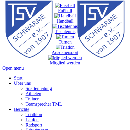
Fußball
Handball
Tischtennis
Turnen
Ausdauersport
Mitglied werden
Open menu
Start
Über uns
Spartenleitung
Athleten
Trainer
Teamsprecher TML
Berichte
Triathlon
Laufen
Radsport