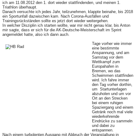
ich am 11.08.2012 den 1. dort wieder stattfindenden, und meinen 1.
Triathlon überhaupt.
Danach versuchte ich jedes Jahr, teilzunehmen, klappte beinahe, bis 2018
ein Sportunfall dazwischen kam. Nach Corona-Ausfällen und
Trainingsrückständen sollte es jetzt dort wieder weitergehen.
In welcher Disziplin ich starten wollte, war mir nicht genau klar, bis Anton
mir sagte, dass er sich für die AK-Deutsche-Meisterschaft im Sprint
angemeldet hatte, also ich dann auch.
Tage vorher wie immer
eine bestimmte
Anspannung, und am
Samstag vor dem
Wettkampf zum
Europahafen in
Bremen, wo das
Schwimmen stattfinden
wird. Ich fahre immer
den Tag vorher dorthin,
um Startunterlagen
abzuholen und um vor
Ort an den Strecken
bei einem ruhigen
Spaziergang und einem
Getränk noch mal viele
wiederkehrende
Eindrücke zu sammeln
und dabei zu
entspannen.
Nach einem turbolenten Ausgang mit Abbruch der Veranstaltung in