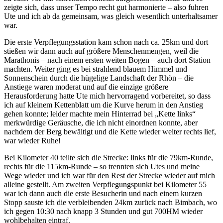
zeigte sich, dass unser Tempo recht gut harmonierte – also fuhren
Ute und ich ab da gemeinsam, was gleich wesentlich unterhaltsamer
war.
Die erste Verpflegungsstation kam schon nach ca. 25km und dort
stießen wir dann auch auf größere Menschenmengen, weil die
Marathonis – nach einem ersten weiten Bogen – auch dort Station
machten. Weiter ging es bei strahlend blauem Himmel und
Sonnenschein durch die hügelige Landschaft der Rhön – die
Anstiege waren moderat und auf die einzige größere
Herausforderung hatte Ute mich hervorragend vorbereitet, so dass
ich auf kleinem Kettenblatt um die Kurve herum in den Anstieg
gehen konnte; leider machte mein Hinterrad bei „Kette links“
merkwürdige Geräusche, die ich nicht einordnen konnte, aber
nachdem der Berg bewältigt und die Kette wieder weiter rechts lief,
war wieder Ruhe!
Bei Kilometer 40 teilte sich die Strecke: links für die 79km-Runde,
rechts für die 115km-Runde – so trennten sich Utes und meine
Wege wieder und ich war für den Rest der Strecke wieder auf mich
alleine gestellt. Am zweiten Verpflegungspunkt bei Kilometer 55
war ich dann auch die erste Besucherin und nach einem kurzen
Stopp sauste ich die verbleibenden 24km zurück nach Bimbach, wo
ich gegen 10:30 nach knapp 3 Stunden und gut 700HM wieder
wohlbehalten eintraf.