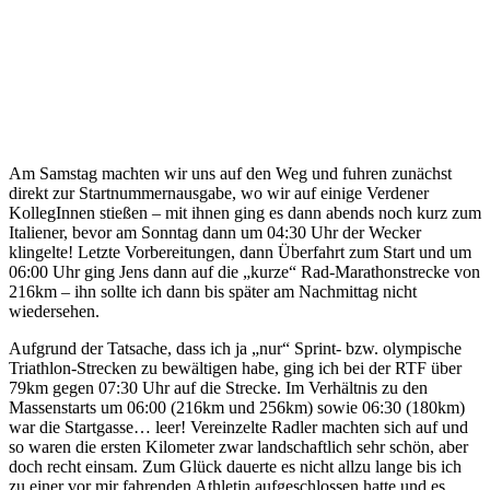
Am Samstag machten wir uns auf den Weg und fuhren zunächst
direkt zur Startnummernausgabe, wo wir auf einige Verdener
KollegInnen stießen – mit ihnen ging es dann abends noch kurz zum
Italiener, bevor am Sonntag dann um 04:30 Uhr der Wecker
klingelte! Letzte Vorbereitungen, dann Überfahrt zum Start und um
06:00 Uhr ging Jens dann auf die „kurze“ Rad-Marathonstrecke von
216km – ihn sollte ich dann bis später am Nachmittag nicht
wiedersehen.
Aufgrund der Tatsache, dass ich ja „nur“ Sprint- bzw. olympische
Triathlon-Strecken zu bewältigen habe, ging ich bei der RTF über
79km gegen 07:30 Uhr auf die Strecke. Im Verhältnis zu den
Massenstarts um 06:00 (216km und 256km) sowie 06:30 (180km)
war die Startgasse… leer! Vereinzelte Radler machten sich auf und
so waren die ersten Kilometer zwar landschaftlich sehr schön, aber
doch recht einsam. Zum Glück dauerte es nicht allzu lange bis ich
zu einer vor mir fahrenden Athletin aufgeschlossen hatte und es