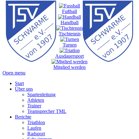
Fußball
Handball
Tischtennis
Turnen
Ausdauersport
Mitglied werden
Open menu
Start
Über uns
Spartenleitung
Athleten
Trainer
Teamsprecher TML
Berichte
Triathlon
Laufen
Radsport