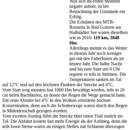
Was sich im ersten Moment
negativ anhört, ist bei
Betrachtung der Umstände ein
Erfolg.
Die Eckdaten des MTB-
Rennens in Bad Goisern am
Hallstädter See waren dieselben
wie in 2016:
119 km, 3848
Hm
.
Allerdings meinte es das Wetter
in diesem Jahr noch weniger
gut mit den FaherInnen als im
letzten Jahr. Die halbe Nacht
und bis zum Start um 9 Uhr
regnete es teils in Strömen. Die
Temperaturen sanken im Tal
auf 12°C und auf den höchsten Punkten der Strecke auf 4°C.
Vom Start weg mussten fast 1000 Hm bewältigt werden, teils in 20
cm tiefen Bachläufen, zu denen der Regen die Wege gemacht hatte.
Die erste Abfahrt bei 4°C in den Wolken erforderte höchste
Konzentration, denn auch die Schotterwege waren durch den Regen
in Mitleidenschaft gezogen worden.
Vom zweiten Anstieg führt die Strecke über einen Trail zurück ins
Tal. Die Abfahrt kostete fast mehr Energie als der Aufstieg, denn die
teils losen Steine waren an einigen Stellen mit Schlamm überzogen