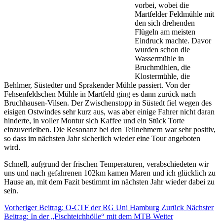
vorbei, wobei die
Martfelder Feldmühle mit
den sich drehenden
Flügeln am meisten
Eindruck machte. Davor
wurden schon die
Wassermühle in
Bruchmühlen, die
Klostermühle, die
Behlmer, Süstedter und Sprakender Mühle passiert. Von der
Fehsenfeldschen Mühle in Martfeld ging es dann zurück nach
Bruchhausen-Vilsen. Der Zwischenstopp in Süstedt fiel wegen des
eisigen Ostwindes sehr kurz aus, was aber einige Fahrer nicht daran
hinderte, in voller Montur sich Kaffee und ein Stück Torte
einzuverleiben. Die Resonanz bei den Teilnehmern war sehr positiv,
so dass im nächsten Jahr sicherlich wieder eine Tour angeboten
wird.
Schnell, aufgrund der frischen Temperaturen, verabschiedeten wir
uns und nach gefahrenen 102km kamen Maren und ich glücklich zu
Hause an, mit dem Fazit bestimmt im nächsten Jahr wieder dabei zu
sein.
Vorheriger Beitrag: O-CTF der RG Uni Hamburg
Zurück
Nächster
Beitrag: In der „Fischteichhölle“ mit dem MTB
Weiter