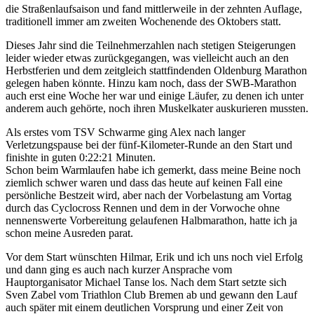
die Straßenlaufsaison und fand mittlerweile in der zehnten Auflage,
traditionell immer am zweiten Wochenende des Oktobers statt.
Dieses Jahr sind die Teilnehmerzahlen nach stetigen Steigerungen
leider wieder etwas zurückgegangen, was vielleicht auch an den
Herbstferien und dem zeitgleich stattfindenden Oldenburg Marathon
gelegen haben könnte. Hinzu kam noch, dass der SWB-Marathon
auch erst eine Woche her war und einige Läufer, zu denen ich unter
anderem auch gehörte, noch ihren Muskelkater auskurieren mussten.
Als erstes vom TSV Schwarme ging Alex nach langer
Verletzungspause bei der fünf-Kilometer-Runde an den Start und
finishte in guten 0:22:21 Minuten.
Schon beim Warmlaufen habe ich gemerkt, dass meine Beine noch
ziemlich schwer waren und dass das heute auf keinen Fall eine
persönliche Bestzeit wird, aber nach der Vorbelastung am Vortag
durch das Cyclocross Rennen und dem in der Vorwoche ohne
nennenswerte Vorbereitung gelaufenen Halbmarathon, hatte ich ja
schon meine Ausreden parat.
Vor dem Start wünschten Hilmar, Erik und ich uns noch viel Erfolg
und dann ging es auch nach kurzer Ansprache vom
Hauptorganisator Michael Tanse los. Nach dem Start setzte sich
Sven Zabel vom Triathlon Club Bremen ab und gewann den Lauf
auch später mit einem deutlichen Vorsprung und einer Zeit von