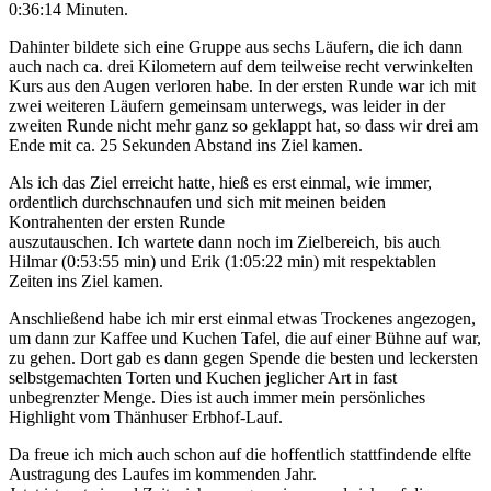
0:36:14 Minuten.
Dahinter bildete sich eine Gruppe aus sechs Läufern, die ich dann
auch nach ca. drei Kilometern auf dem teilweise recht verwinkelten
Kurs aus den Augen verloren habe. In der ersten Runde war ich mit
zwei weiteren Läufern gemeinsam unterwegs, was leider in der
zweiten Runde nicht mehr ganz so geklappt hat, so dass wir drei am
Ende mit ca. 25 Sekunden Abstand ins Ziel kamen.
Als ich das Ziel erreicht hatte, hieß es erst einmal, wie immer,
ordentlich durchschnaufen und sich mit meinen beiden
Kontrahenten der ersten Runde
auszutauschen. Ich wartete dann noch im Zielbereich, bis auch
Hilmar (0:53:55 min) und Erik (1:05:22 min) mit respektablen
Zeiten ins Ziel kamen.
Anschließend habe ich mir erst einmal etwas Trockenes angezogen,
um dann zur Kaffee und Kuchen Tafel, die auf einer Bühne auf war,
zu gehen. Dort gab es dann gegen Spende die besten und leckersten
selbstgemachten Torten und Kuchen jeglicher Art in fast
unbegrenzter Menge. Dies ist auch immer mein persönliches
Highlight vom Thänhuser Erbhof-Lauf.
Da freue ich mich auch schon auf die hoffentlich stattfindende elfte
Austragung des Laufes im kommenden Jahr.