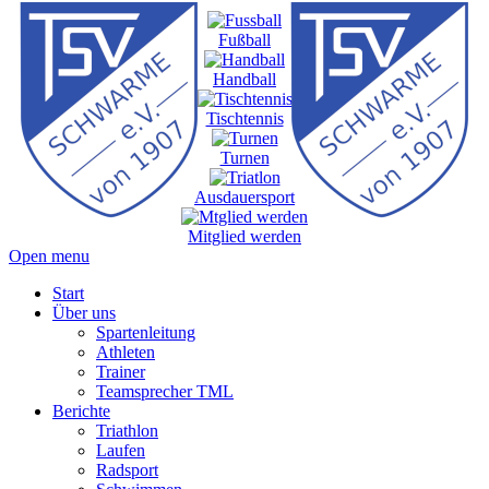
Fußball
Handball
Tischtennis
Turnen
Ausdauersport
Mitglied werden
Open menu
Start
Über uns
Spartenleitung
Athleten
Trainer
Teamsprecher TML
Berichte
Triathlon
Laufen
Radsport