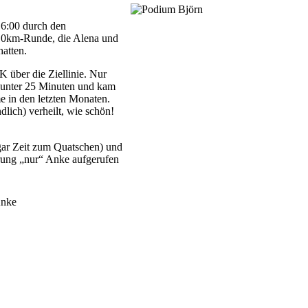
16:00 durch den
 10km-Runde, die Alena und
hatten.
 über die Ziellinie. Nur
p unter 25 Minuten und kam
me in den letzten Monaten.
lich) verheilt, wie schön!
gar Zeit zum Quatschen) und
rung „nur“ Anke aufgerufen