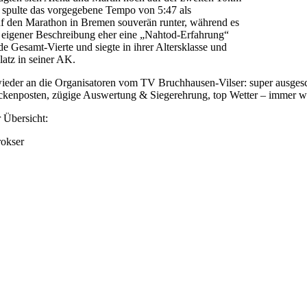
pulte das vorgegebene Tempo von 5:47 als
uf den Marathon in Bremen souverän runter, während es
h eigener Beschreibung eher eine „Nahtod-Erfahrung“
e Gesamt-Vierte und siegte in ihrer Altersklasse und
Platz in seiner AK.
wieder an die Organisatoren vom TV Bruchhausen-Vilser: super ausgesc
ckenposten, zügige Auswertung & Siegerehrung, top Wetter – immer w
 Übersicht: