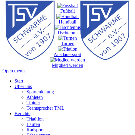
Fußball
Handball
Tischtennis
Turnen
Ausdauersport
Mitglied werden
Open menu
Start
Über uns
Spartenleitung
Athleten
Trainer
Teamsprecher TML
Berichte
Triathlon
Laufen
Radsport