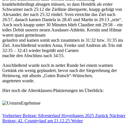
krankheitsbedingt absagen müssen, so dass Hendrik als erster
Schwarmer nach 25:12 die Ziellinie überquerte, knapp gefolgt von
Alexander, der nach 25:32 einlief. Sven erreichte das Ziel nach
26:57, danach kamen Daniela in 28:45 und Martin in 29:13 „rein“.
Auch noch knapp unter 30 Minuten blieb Claudine mit 29:58 – ein
tolles Debüt unserer neuen Ausdauer-Athletin. Kerstin und Hilmar
waren quasi gemeinsam
gelaufen und kamen somit auch zusammen in 31:32 bzw. 31:35 ins
Ziel. Anschließend wurden Anna, Femke und Andreas als Trio mit
32:35 – 32:43 wieder begrüßt und Carsten
machte den Abschluss nach 34:55.
Anschließend wurde noch in netter Runde bei einem warmen
Getränk ein wenig geplaudert, bevor nach der Siegerehrung der
Heimweg, mit allseits „Guten Rutsch“-Wünschen,
angetreten wurde.
Hier noch die Altersklassen-Platzierungen im Überblick:
Vorheriger Beitrag: Silvesterlauf Hoyerhagen 2025
Zurück
Nächster
Beitrag: 42. Countrylauf am 21.12.25
Weiter